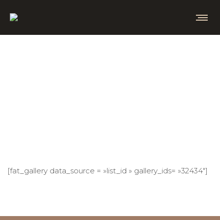
[fat_gallery data_source = »list_id » gallery_ids= »32434″]