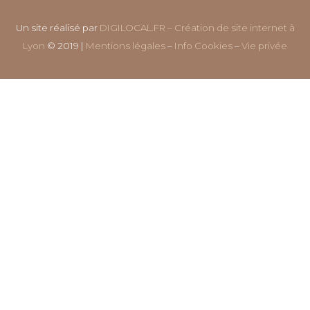
Un site réalisé par
DIGILOCAL.FR – Création de site internet à
Lyon
© 2019 |
Mentions légales
–
Info Cookies
–
Vie privée