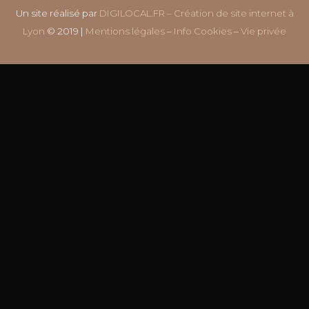
Un site réalisé par
DIGILOCAL.FR – Création de site internet à
Lyon
© 2019 |
Mentions légales
–
Info Cookies
–
Vie privée